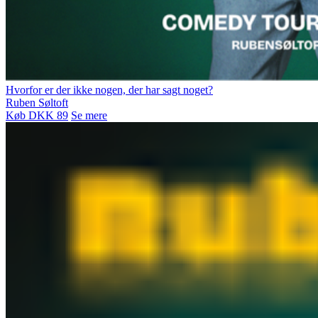
Hvorfor er der ikke nogen, der har sagt noget?
Ruben Søltoft
Køb DKK 89
Se mere