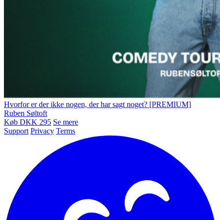
Hvorfor er der ikke nogen, der har sagt noget? [PREMIUM]
Ruben Søltoft
Køb DKK 295
Se mere
Support
Privacy
Terms