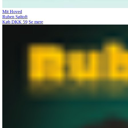
Mit Hoved
Ruben Søltoft
Køb DKK 59
Se mere