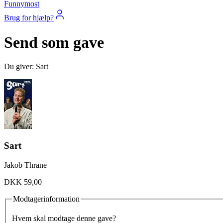
Funnymost
Brug for hjælp?
Send som gave
Du giver: Sart
Sart
Jakob Thrane
DKK 59,00
Modtagerinformation
Hvem skal modtage denne gave?